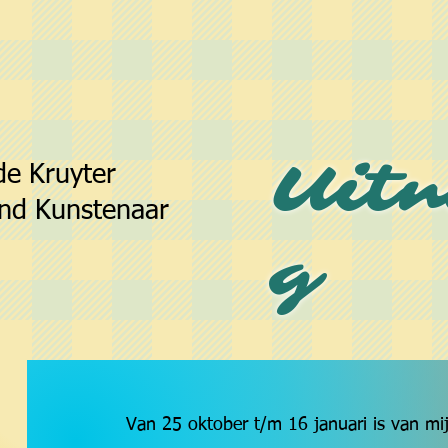
Uitn
de Kruyter
nd Kunstenaar
g
​Van 25 oktober t/m 16 januari is van mij