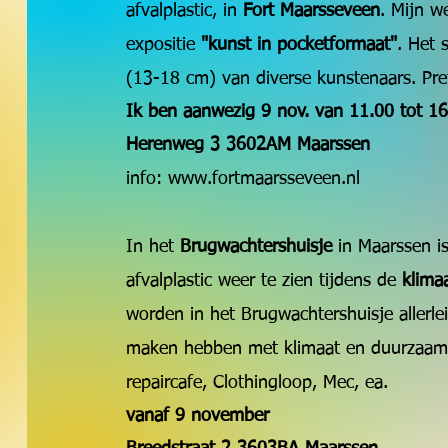
afvalplastic, in
Fort Maarsseveen
. Mijn w
expositie
"kunst in pocketformaat"
. Het 
(13-18 cm) van diverse kunstenaars. Pret
Ik ben aanwezig 9 nov. van 11.00 tot 16
Herenweg 3 3602AM Maarssen
info:
www.fortmaarsseveen.nl
In het
Brugwachtershuisje
in Maarssen is
afvalplastic weer te zien tijdens de
klima
worden in het Brugwachtershuisje allerlei
maken hebben met klimaat en duurzaamhe
repaircafe, Clothingloop, Mec, ea.
vanaf 9 november