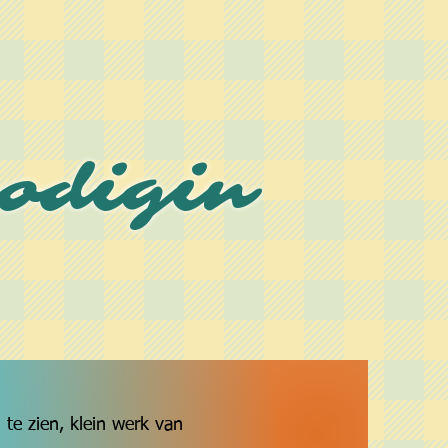
odigin
 te zien, klein werk van