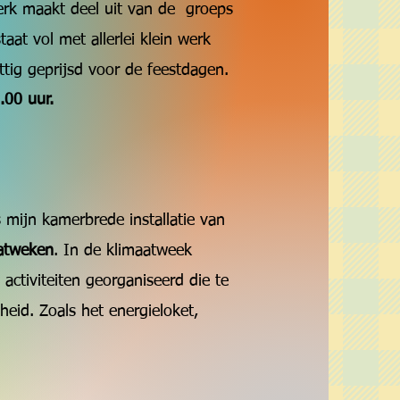
erk maakt deel uit van de groeps
staat vol met allerlei klein werk
tig geprijsd voor de feestdagen.
.00 uur.
 mijn kamerbrede installatie van
atweken
. In de klimaatweek
 activiteiten georganiseerd die te
id. Zoals het energieloket,