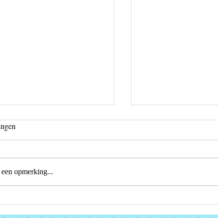
ingen
lage Maart
Etalage Januari
s een opmerking...