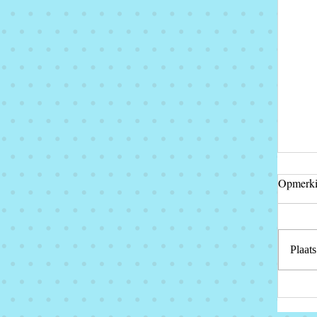
Opmerk
Eta
Plaat